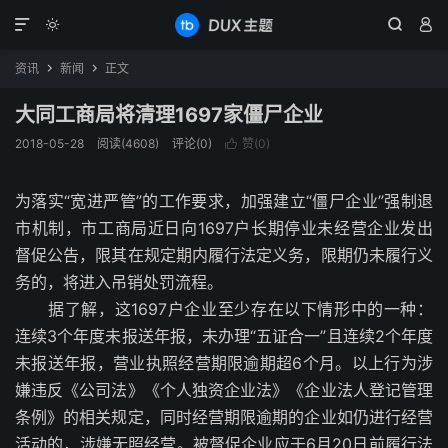




资讯
新闻
正文


大同工商局将清理1697家僵尸企业
2018-05-28
阅读(4608)
评论(0)
赞(
0
)

为落实“宽进严管”的工作要求，加强建立“僵尸企业”强制退
市机制，市工商局近日向1697户长期停业未经营企业发出
督促公告，限其在规定期内履行法定义务，限期仍未履行义
务的，将进入吊销处罚流程。
据了解，这1697户企业至少存在以下情形中的一种：
连续3个年度未报送年报，未办理“五证合一”且连续2个年度
未报送年报，营业执照经营期限逾期超6个月。以上行为涉
嫌违反《公司法》《个人独资企业法》《企业法人登记管理
条例》的相关规定，同时经营期限逾期的企业如仍进行经营
活动的，涉嫌无照经营。被督促企业应于6月20日前履行法