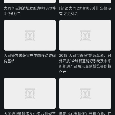
大同李汪涧遗址发现遗物1870件
[简读大同20181030]什么都没
距今6万年
有 才是机会
大同警方破获冒充中国移动诈骗
2018·大同市首届“能源革命、对
伪基站
外开放”全球智慧能源系统及未来
新能源产品展示交易博览会即将
召开
大同通报5起违反中央八项规定
电影《右玉情怀》开机拍摄，在