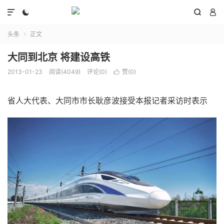




头条
正文

大同到北京 将建设高铁
2013-01-23
阅读(4049)
评论(0)
赞(
0
)

省人大代表、大同市市长耿彦波接受本报记者采访时表示