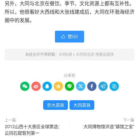
另外，大同与北京在餐饮、季节、文化资源上都有互补性。
所以，他很看好大西线和大张线建成后，大同在环渤海经济
圈中的发展。
赞(
0
)

未经允许不得转载：
大同E网
»
大同到北京 将建设高铁
分享到









京大高铁
大同高铁
上一篇
下一篇
2012山西十大景区全球票选：
大同博物馆评选“镇馆之宝”
云冈石窟暂列第一