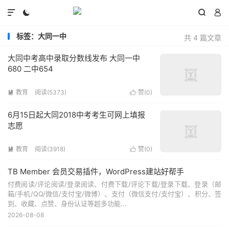




标签：大同一中
共 4 篇文章
大同中考高中录取分数线发布 大同一中
680 二中654
教育
阅读(5373)
赞(
0
)


6月15日起大同2018中考考生可网上填报
志愿
教育
阅读(3918)
赞(
0
)


TB Member 会员交易插件，WordPress建站好帮手
付费阅读/评论阅读/登录阅读、付费下载/评论下载/登录下载、登录（邮
箱/手机/QQ/微信/支付宝/微博）、支付（微信支付/支付宝）、积分、签
到、收藏、点赞、身份认证等超多功能...
2026-08-08