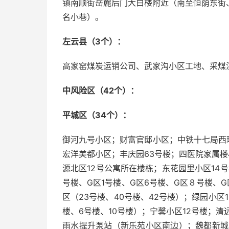
镇南顺街岳麓后门大白楼附近（南至恒荫东街
名小巷）。
左云县（3个）：
高家窑煤炭运销公司、武家沟小区工地、采煤
中风险区（42个）：
平城区（34个）：
御河九号小区；财富官邸小区；中铁十七局西
宏洋美都小区；丰庆园63号楼；四医院家属楼
源北区12号公寓所在楼栋；东花园里小区14
号楼、G区1号楼、G区6号楼、G区８号楼、G
区（23号楼、40号楼、42号楼）；绿园小区
楼、6号楼、10号楼）；宁馨小区12号楼；
雨水提升泵站（新乐苑小区南边）；魏都新城