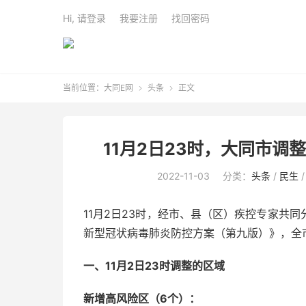
Hi, 请登录
我要注册
找回密码
当前位置：
大同E网
头条
正文


11月2日23时，大同市调
2022-11-03
分类：
头条
/
民生
11月2日23时，经市、县（区）疾控专家共
新型冠状病毒肺炎防控方案（第九版）》，全市
一、11月2日23时调整的区域
新增高风险区（6个）：