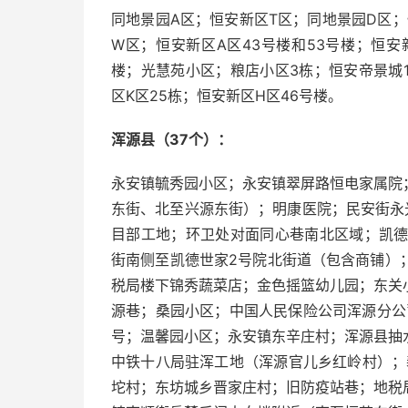
同地景园A区；恒安新区T区；同地景园D区
W区；恒安新区A区43号楼和53号楼；恒安新
楼；光慧苑小区；粮店小区3栋；恒安帝景城
区K区25栋；恒安新区H区46号楼。
浑源县（37个）：
永安镇毓秀园小区；永安镇翠屏路恒电家属院
东街、北至兴源东街）；明康医院；民安街永
目部工地；环卫处对面同心巷南北区域；凯德
街南侧至凯德世家2号院北街道（包含商铺）
税局楼下锦秀蔬菜店；金色摇篮幼儿园；东关
源巷；桑园小区；中国人民保险公司浑源分公
号；温馨园小区；永安镇东辛庄村；浑源县抽
中铁十八局驻浑工地（浑源官儿乡红岭村）；
坨村；东坊城乡晋家庄村；旧防疫站巷；地税