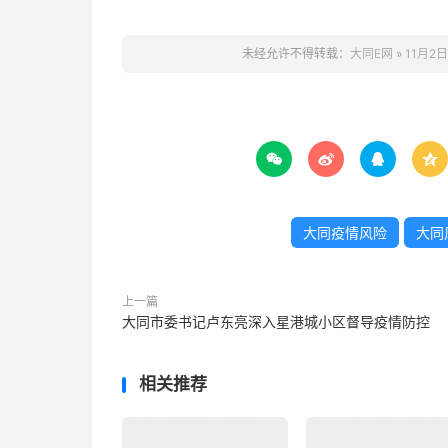
未经允许不得转载：
大同E网
»
11月2




大同疫情风险
大同
上一篇
大同市委书记卢东亮深入星港城小区督导疫情防控
相关推荐