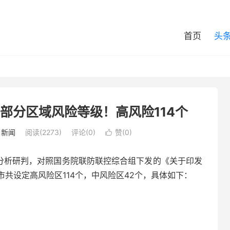
首页
头
整部分区域风险等级！高风险114个
/
新闻
阅读(2273)
评论(0)
赞(
0
)

同分析研判，对照国务院联防联控综合组下发的《关于印发
共设定高风险区114个，中风险区42个，具体如下：