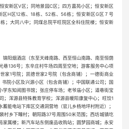
；恒安新区V区；同地景园C区；四方嘉苑小区；恒安新区
区H区12栋、18栋、52栋、56栋；恒安新区G区７号
1栋；大同八中；同煤总院平旺院区全科住院楼；恒安新
；锦阳烟酒店（东至天峰南路、西至恒山南路、南至恒荫
光巷136号；东辛庄村牛场四周至空地；游客服务中心项
世家1号院；凯德世家2号院（包含商铺）；一德街商业
；书院小区及兴源小区（包含商铺）；中国联通公司；国
小学东知阅图书馆；张庄停车场；老爷庙小区；道巷街宝
司；浑源县特殊教育学校；浑源县暖阳康复中心；旺饺1
水蓄能电站下库区交通洞营地（官儿乡杨地坪村附近）；
裴村乡下疃村；朝阳路37号周围50米范围；西坊城镇圪
局家属楼；新汽车站东侧废品收购站；圆梦园商城；永安