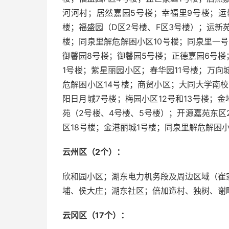
河河村；居然嘉园5号楼；幸福里9号楼；运
楼；福盛园（D区2号楼、F区3号楼）；运新
楼；同泉里解危解困小区10号楼；同泉里一号
御馨园8号楼；御馨园5号楼；正德嘉园6号楼
1号楼；紫星丽园小区；春华园11号楼；万向
危解困小区14号楼；商贸小区；大同大学南校
阳日月城7号楼；梅园小区12号和13号楼；
苑（2号楼、4号楼、5号楼）；开源嘉苑东区
区18号楼；金港丽城1号楼；同泉里解危解困
云州区（2个）：
欣和园小区；湖东电力机务段及周边区域（崔
埔、侯大庄；湖东社区；倍加造村、独树、谢
云冈区（17个）：