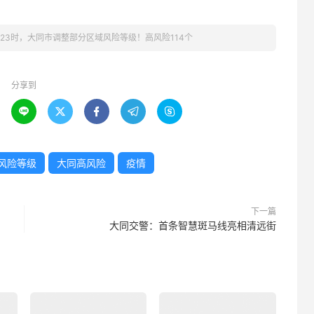
日23时，大同市调整部分区域风险等级！高风险114个
分享到





风险等级
大同高风险
疫情
下一篇
大同交警：首条智慧斑马线亮相清远街