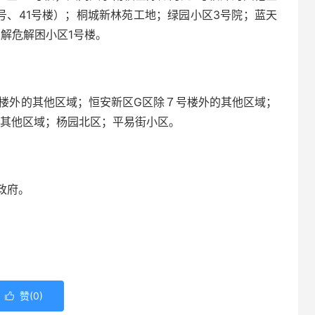
2号、41号楼）；桐城新林苑工地；绿园小区3号院；蓝天
解危解困小区1号楼。
号楼外的其他区域；恒安新区G区除７号楼外的其他区域；
外的其他区域；杨园北区；平易街小区。
政府。
赞(
0
)
