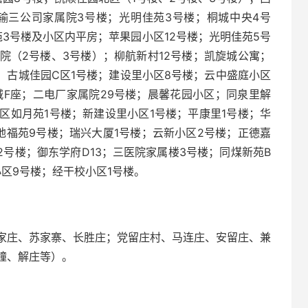
输三公司家属院3号楼；光明佳苑3号楼；桐城中央4号
苑3号楼及小区内平房；苹果园小区12号楼；光明佳苑5号
院（2号楼、3号楼）；柳航新村12号楼；凯旋城公寓；
；古城佳园C区1号楼；建设里小区8号楼；云中盛庭小区
城F座；二电厂家属院29号楼；晨馨花园小区；同泉里解
区如月苑1号楼；新建设里小区1号楼；平康里1号楼；华
金地福苑9号楼；瑞兴大厦1号楼；云新小区2号楼；正德嘉
2号楼；御东学府D13；三医院家属楼3号楼；同煤新苑B
小区9号楼；经干校小区1号楼。
家庄、苏家寨、长胜庄；党留庄村、马连庄、安留庄、兼
疃、解庄等）。