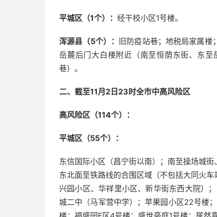
平城区（1个）：
经干校小区1号楼。
浑源县（5个）：
旧防疫站巷；地税局家属楼
岳麓后门大白楼附近（南至恒荫东街、东至
巷）。
二、截至11月2日23时全市中高风险区
高风险区（114个）：
平城区（55个）：
东信国际小区（昌宁街以南）；南至操场城街
东北面至铁路线的合围区域（不包括大同火车
兴园小区、华祥里小区、新华街东西大院）；
城二中（马军营中学）；苹果园小区22号楼
楼；福盛园F区4号楼；盛世豪庭1号楼；居然