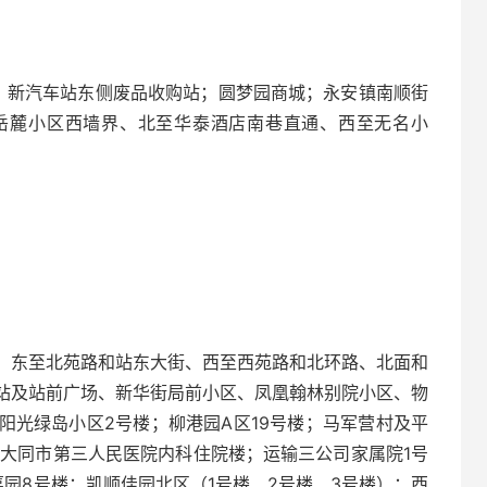
；新汽车站东侧废品收购站；圆梦园商城；永安镇南顺街
岳麓小区西墙界、北至华泰酒店南巷直通、西至无名小
、东至北苑路和站东大街、西至西苑路和北环路、北面和
站及站前广场、新华街局前小区、凤凰翰林别院小区、物
阳光绿岛小区2号楼；柳港园A区19号楼；马军营村及平
；大同市第三人民医院内科住院楼；运输三公司家属院1号
嘉园8号楼；凯顺佳园北区（1号楼、2号楼、3号楼）；西