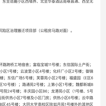
、东至岳麓小区西墙界、北至华泰酒店南巷直通、西至无
沉陷区治理搬迁项目部（公租房马路对面）。
环路跨桥工地宿舍；富临宝城11号楼；东信国际土产街；
小区1号楼；云波里小区4号楼；化纤厂小区2号楼；御锦
号楼；东信广场5号楼；芙蓉苑小区2号楼；福盛园（E区6
区10号楼）；路通苑2号楼；上第小区1号楼；魏都新城B
1号院24号楼；丰庆园小区B6；龙港苑小区（1号楼、5号
清远街供热小区7号楼及小区门房；供热小区6号楼；云中路
B区45号楼；大同大学南校区除如月苑1号楼外的其他区