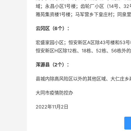
域；永昌小区1号楼；齿轮厂小区（14号、3
雅苑集资楼1号楼；马军营乡下皇庄村；同泉里
云冈区（6个）：
宏盛家园小区；恒安新区A区除43号楼和53
恒安新区H区除12栋、18栋、52栋、56栋
浑源县（2个）：
县城内除高风险区以外的其他区域、大仁庄乡
大同市疫情防控办
2022年11月2日