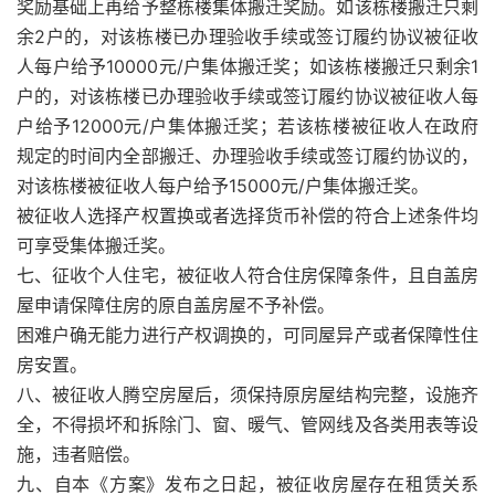
奖励基础上再给予整栋楼集体搬迁奖励。如该栋楼搬迁只剩
余2户的，对该栋楼已办理验收手续或签订履约协议被征收
人每户给予10000元/户集体搬迁奖；如该栋楼搬迁只剩余1
户的，对该栋楼已办理验收手续或签订履约协议被征收人每
户给予12000元/户集体搬迁奖；若该栋楼被征收人在政府
规定的时间内全部搬迁、办理验收手续或签订履约协议的，
对该栋楼被征收人每户给予15000元/户集体搬迁奖。
被征收人选择产权置换或者选择货币补偿的符合上述条件均
可享受集体搬迁奖。
七、征收个人住宅，被征收人符合住房保障条件，且自盖房
屋申请保障住房的原自盖房屋不予补偿。
困难户确无能力进行产权调换的，可同屋异产或者保障性住
房安置。
八、被征收人腾空房屋后，须保持原房屋结构完整，设施齐
全，不得损坏和拆除门、窗、暖气、管网线及各类用表等设
施，违者赔偿。
九、自本《方案》发布之日起，被征收房屋存在租赁关系