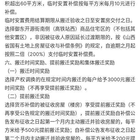
积超出60平方米，临时安置补偿按每平方米每月10元进行
补偿。
临时安置费用结算期限从搬迁验收之日至安置房交付之日。
选择御东开源街南侧（高铁站西）商品住宅区的（不包括其
他安置区），非因被征收人原因延长过渡期限的，按《山西
省国有土地上房屋征收与补偿条例》的规定，自逾期之月起
按照二倍（200%）支付临时安置补偿费。
六、搬迁时间奖励、提前搬迁奖励和集体搬迁奖励
（一）搬迁时间奖励
选择产权调换的在规定时间内搬迁的每户给予3000元搬迁
时间奖励（不再享受提前搬迁奖励）。
（二）提前搬迁奖励
选择货币补偿的被征收房屋（楼房）享受提前搬迁奖励（不
再享受公告规定的搬迁时间奖励），提前搬迁奖励自补偿公
告发布征收之日起第一个月内主动搬迁并验收房屋的，每平
方米给予500元提前搬迁奖励；自补偿公告发布征收之日起
第二个月内主动搬迁并验收房屋的，每平方米给予200元提