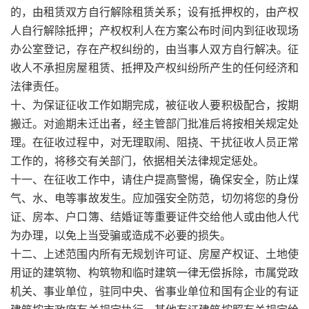
的，由租赁双方自行解除租赁关系；设有抵押权的，由产权
人自行解除抵押；产权权利人在方案公布时间内到征收现场
办公室登记，存在产权纠纷的，由当事人双方自行解决。征
收人不承担房屋租赁、抵押及产权纠纷所产生的任何经济和
法律责任。
十、为保证征收工作如期完成，被征收人要积极配合，按期
搬迁。对逾期未迁出者，经主管部门批准后将按相关规定处
理。在征收过程中，对无理取闹、阻挠、干扰征收人员正常
工作的，将移交有关部门，依据相关法律规定惩处。
十一、在征收工作中，请住户提高警惕，确保安全，防止煤
气、水、电等事故发生。应加强安全防范，切勿将您的身份
证、房本、户口簿、结婚证等重要证件交给他人或由他人代
为办理，以免上当受骗或造成不必要的损失。
十二、上述范围内所有无规划许可证、房屋产权证、土地使
用证的建筑物、构筑物和临时建筑一律无偿拆除，市属党政
机关、事业单位，驻同中央、省事业单位和国有企业的有证