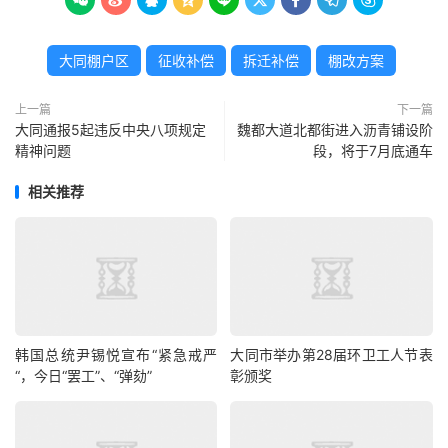









大同棚户区
征收补偿
拆迁补偿
棚改方案
上一篇
下一篇
大同通报5起违反中央八项规定
魏都大道北都街进入沥青铺设阶
精神问题
段，将于7月底通车
相关推荐
韩国总统尹锡悦宣布“紧急戒严
大同市举办第28届环卫工人节表
“，今日“罢工”、“弹劾”
彰颁奖