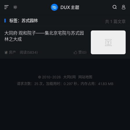




标签：苏式园林
共 1 篇文章
大同府·观和院子——集北京宅院与苏式园
林之大成
房产
阅读(5834)
赞(
0
)


© 2010-2026
大同E网
网站地图
请求次数：25 次，加载用时：0.297 秒，内存占用：41.83 MB