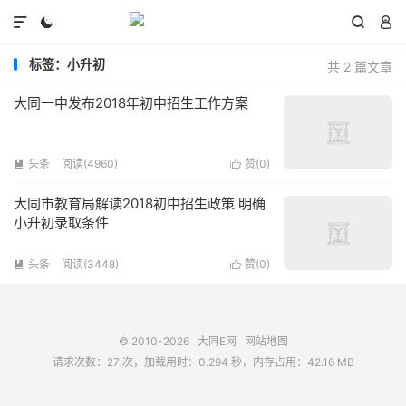




标签：小升初
共 2 篇文章
大同一中发布2018年初中招生工作方案
头条
阅读(4960)
赞(
0
)


大同市教育局解读2018初中招生政策 明确
小升初录取条件
头条
阅读(3448)
赞(
0
)


© 2010-2026
大同E网
网站地图
请求次数：27 次，加载用时：0.294 秒，内存占用：42.16 MB