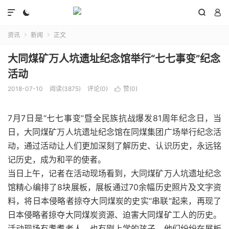




资讯
新闻
正文


大同煤矿万人坑遗址纪念馆举行“七七事变”纪念
活动
2018-07-10
阅读(3875)
评论(0)
赞(
0
)

7月7日是“七七事变”暨全民族抗战爆发81周年纪念日，当
日，大同煤矿万人坑遗址纪念馆在同煤集团广场举行纪念活
动，通过活动让人们更加深刻了解历史、认识历史，永远铭
记历史，成为和平的使者。
当日上午，记者在活动现场看到，大同煤矿万人坑遗址纪念
馆精心编排了8块展板，展板通过70余幅历史照片及文字资
料，将日本侵略者掠夺大同煤炭的史实“串联”起来，再现了
日本侵略者掠夺大同煤炭资源、迫害大同煤矿工人的历史。
活动现场有耄耋老人，也有刚上学的孩子，他们纷纷在展板