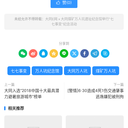
赞(
0
)

未经允许不得转载：
大同E网
»
大同煤矿万人坑遗址纪念馆举行“七
七事变”纪念活动
分享到









七七事变
万人坑纪念馆
大同万人坑
煤矿万人坑
上一篇
下一篇
大同入选“2018中国十大最具潜
[警情]6·30造成4死1伤交通肇事
力避暑旅游城市”榜单
逃逸嫌犯被刑拘
相关推荐