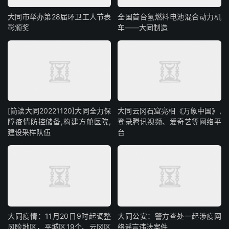
大同市举办第28届环卫工人节表
全国首台氢燃料电池混合动力机
彰颁奖
车——大同制造
[简读大同20221120]大同全力保
大同云冈石窟亮相《万象中国》,
障疫情防控储备,构建方舱医院,
登录腾讯视频、爱奇艺等网络平
建设采样队伍
台
大同疫情：11月20日9时起调整
大同公安：警方查处一起涉疫网
风险地区，平城区19个、云冈区
络谣言违法案件