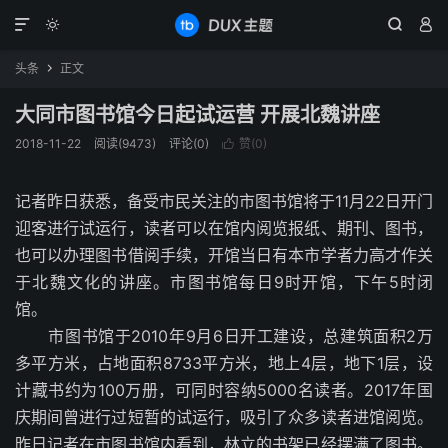




头条
正文

大同市图书馆今日起试运营 开展北魏讲座
2018-11-22
阅读(9473)
评论(0)
赞(
0
)

记者昨日获悉，备受市民关注的市图书馆将于11月22日开门
迎客进行试运行，读者可以在馆内阅览报纸、期刊、图书，
也可以办理图书借阅手续，开馆当日有本市学者力高才作关
于北魏文化的讲座。市图书馆每日9时开馆，下午5时闭
馆。
市图书馆于2010年9月6日开工建设，总建筑面积2万
多平方米，占地面积8733平方米，地上4层，地下1层，设
计藏书约为100万册，可同时容纳5000名读者。2017年国
庆期间曾进行过短暂的试运行，吸引了众多读者进馆阅览。
昨日记者在市图书馆内看到，林立的书架已经摆满了图书。