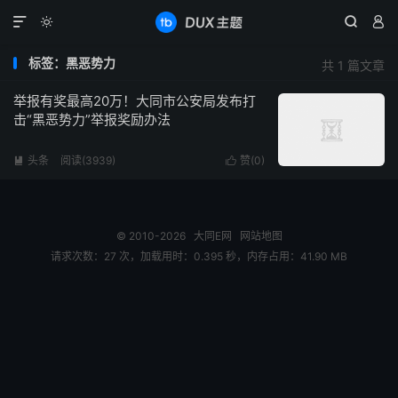




标签：黑恶势力
共 1 篇文章
举报有奖最高20万！大同市公安局发布打
击“黑恶势力”举报奖励办法
头条
阅读(3939)
赞(
0
)


© 2010-2026
大同E网
网站地图
请求次数：27 次，加载用时：0.395 秒，内存占用：41.90 MB