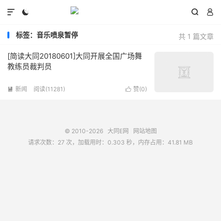




标签：音乐喷泉暂停
共 1 篇文章
[简读大同20180601]大同开展全国广场舞
教练员裁判员
新闻
阅读(11281)
赞(
0
)


© 2010-2026
大同E网
网站地图
请求次数：27 次，加载用时：0.303 秒，内存占用：41.81 MB