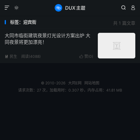




标签：迎宾街
共 1 篇文章
大同市临街建筑夜景灯光设计方案出炉 大
同夜景将更加漂亮！
民生
阅读(4088)
赞(
0
)


© 2010-2026
大同E网
网站地图
请求次数：27 次，加载用时：0.307 秒，内存占用：41.81 MB