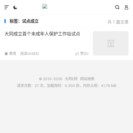




标签：试点成立
共 1 篇文章
大同成立首个未成年人保护工作站试点
教育
阅读(4483)
赞(
0
)


© 2010-2026
大同E网
网站地图
请求次数：27 次，加载用时：0.300 秒，内存占用：41.76 MB