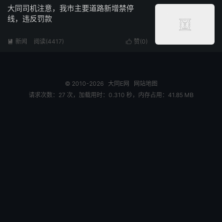
大同司机注意，我市主要道路新增禁停
线，违反罚款
新闻
阅读(4417)
赞(
0
)


© 2010-2026
大同E网
网站地图
请求次数：27 次，加载用时：0.310 秒，内存占用：41.85 MB