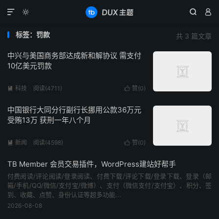




标签：罚款
共 3 篇文章
中兴与美国商务部达成新和解协议 需支付
10亿美元罚款
科技
阅读(4711)
赞(
0
)


中国银行大同分行副行长挪用公款36万元
受贿13万 获刑一年八个月
新闻
阅读(4598)
赞(
0
)


TB Member 会员交易插件，WordPress建站好帮手
付费阅读/评论阅读/登录阅读、付费下载/评论下载/登录下载、登录（邮
箱/手机/QQ/微信/支付宝/微博）、支付（微信支付/支付宝）、积分、签
到、收藏、点赞、身份认证等超多功能...
2026-08-08