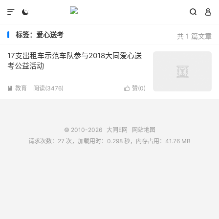




标签：爱心送考
共 1 篇文章
17支出租车示范车队参与2018大同爱心送
考公益活动
教育
阅读(3476)
赞(
0
)


© 2010-2026
大同E网
网站地图
请求次数：27 次，加载用时：0.298 秒，内存占用：41.76 MB