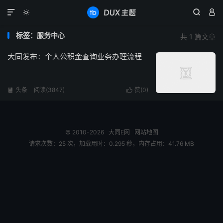




标签：服务中心
共 1 篇文章
大同发布：个人公积金查询业务办理流程
头条
阅读(3847)
赞(
0
)


© 2010-2026
大同E网
网站地图
请求次数：25 次，加载用时：0.295 秒，内存占用：41.76 MB