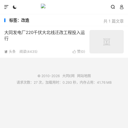




标签：改造
共 1 篇文章
大同发电厂220千伏大北线迁改工程投入运
行
头条
阅读(4435)
赞(
0
)


© 2010-2026
大同E网
网站地图
请求次数：27 次，加载用时：0.293 秒，内存占用：41.76 MB