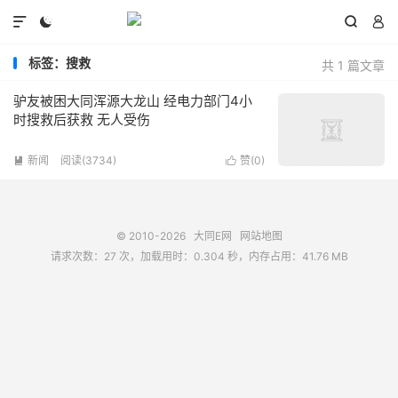




标签：搜救
共 1 篇文章
驴友被困大同浑源大龙山 经电力部门4小
时搜救后获救 无人受伤
新闻
阅读(3734)
赞(
0
)


© 2010-2026
大同E网
网站地图
请求次数：27 次，加载用时：0.304 秒，内存占用：41.76 MB