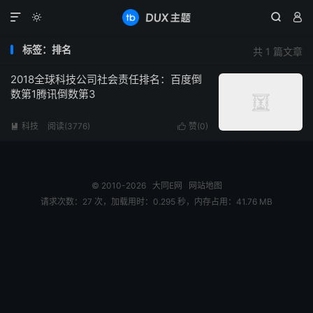




标签：排名
共 1 篇文章
2018全球科技公司社会责任排名：百度倒
数第1腾讯倒数第3
科技
阅读(3776)
赞(
0
)


© 2010-2026
大同E网
网站地图
请求次数：27 次，加载用时：0.295 秒，内存占用：41.76 MB