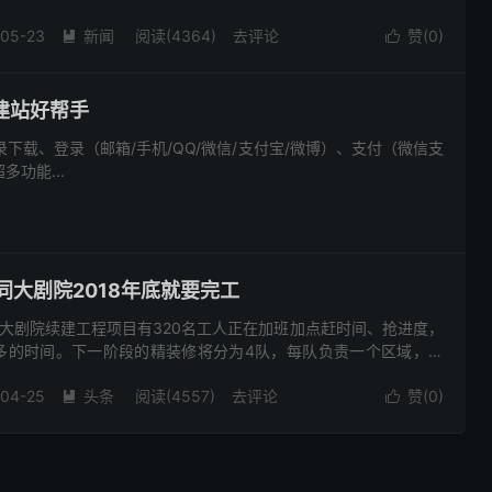
的文化商业综合服务平台。 按照规划，该项目将坐落于清远街西北
-05-23
新闻
阅读(4364)
去评论
赞(
0
)


ss建站好帮手
录下载、登录（邮箱/手机/QQ/微信/支付宝/微博）、支付（微信支
功能...
同大剧院2018年底就要完工
大剧院续建工程项目有320名工人正在加班加点赶时间、抢进度，
多的时间。下一阶段的精装修将分为4队，每队负责一个区域，机
时，施工单位与设计单位积极配合，以节约时间，确保年底完工。
-04-25
头条
阅读(4557)
去评论
赞(
0
)

