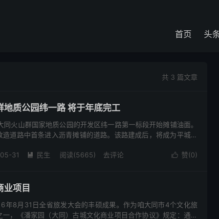
首页
头
共 3 篇文章
群地质公园纬一路 将于年底完工
与大同火山群国家地质公园的开发区纬一路第一标段开始摊铺油面。
改造道路中首条进入沥青摊铺的道路。该路建成后，将成为平城区
重要主干道。 据了解，开发区纬一路（云州街东延至大同火山
-05-31
民生
阅读(5665)
去评论
赞(
0
)


商业项目
16年8月31日全省旅发大会的丰硕成果。作为咱大同市4个文化旅
之一，《潘家园（大同）古城文化商业项目合作协议》规定：通过