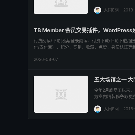
双方合作，构建强大
大同E网
2018
隅，...
TB Member 会员交易插件，WordPre
付费阅读/评论阅读/登录阅读、付费下载/评论下载/登
付/支付宝）、积分、签到、收藏、点赞、身份认证等超多
2026-08-07
五大场馆之一 大
今年2月底复工以来，
为室内精装修争取更
电工程跟踪作业。同
大同E网
2018
大同大...