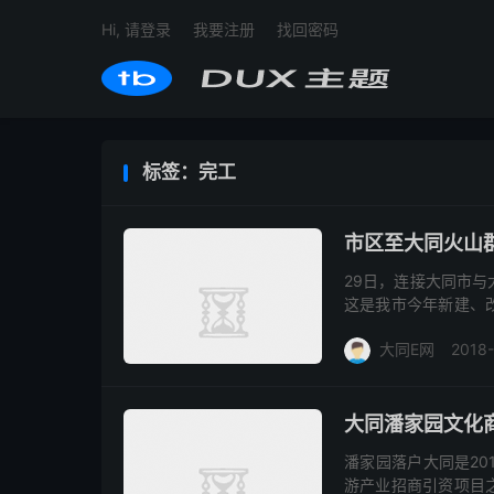
Hi, 请登录
我要注册
找回密码
标签：完工
市区至大同火山
29日，连接大同市
这是我市今年新建、
与云州区之间的一条
大同E网
2018
群国家地...
大同潘家园文化
潘家园落户大同是20
游产业招商引资项目