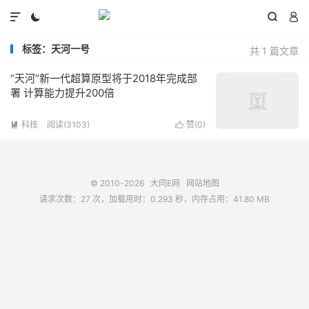




标签：天河一号
共 1 篇文章
“天河”新一代超算原型将于2018年完成部
署 计算能力提升200倍
科技
阅读(3103)
赞(
0
)


© 2010-2026
大同E网
网站地图
请求次数：27 次，加载用时：0.293 秒，内存占用：41.80 MB