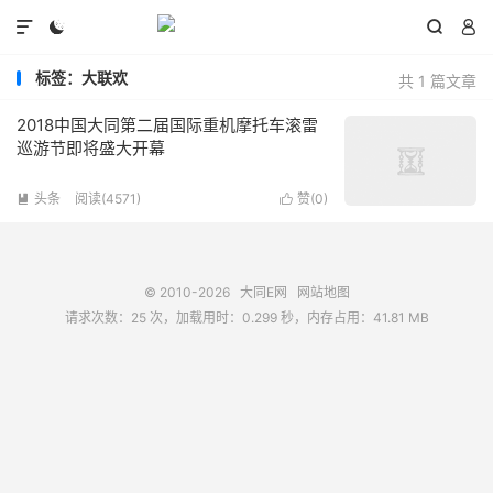




标签：大联欢
共 1 篇文章
2018中国大同第二届国际重机摩托车滚雷
巡游节即将盛大开幕
头条
阅读(4571)
赞(
0
)


© 2010-2026
大同E网
网站地图
请求次数：25 次，加载用时：0.299 秒，内存占用：41.81 MB