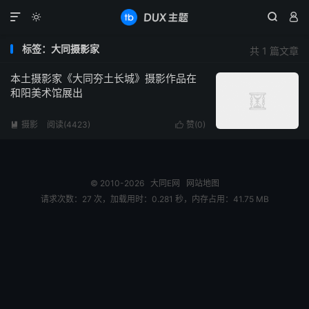




标签：大同摄影家
共 1 篇文章
本土摄影家《大同夯土长城》摄影作品在
和阳美术馆展出
摄影
阅读(4423)
赞(
0
)


© 2010-2026
大同E网
网站地图
请求次数：27 次，加载用时：0.281 秒，内存占用：41.75 MB