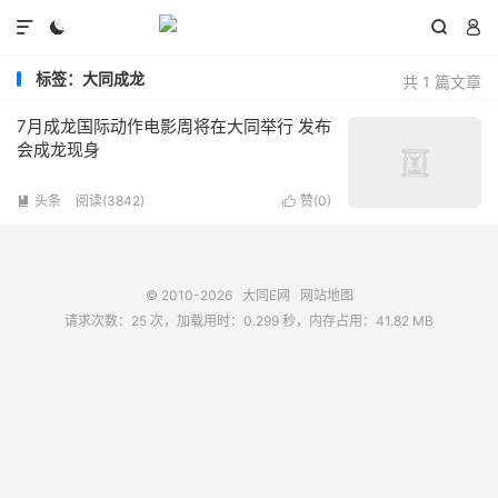




标签：大同成龙
共 1 篇文章
7月成龙国际动作电影周将在大同举行 发布
会成龙现身
头条
阅读(3842)
赞(
0
)


© 2010-2026
大同E网
网站地图
请求次数：25 次，加载用时：0.299 秒，内存占用：41.82 MB