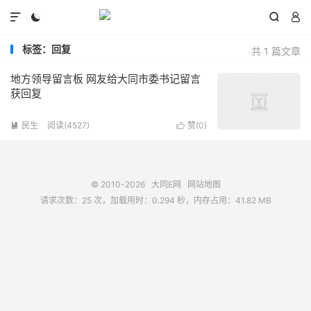




标签：回复
共 1 篇文章
地方领导留言板 网友给大同市委书记留言
获回复
民生
阅读(4527)
赞(
0
)


© 2010-2026
大同E网
网站地图
请求次数：25 次，加载用时：0.294 秒，内存占用：41.82 MB