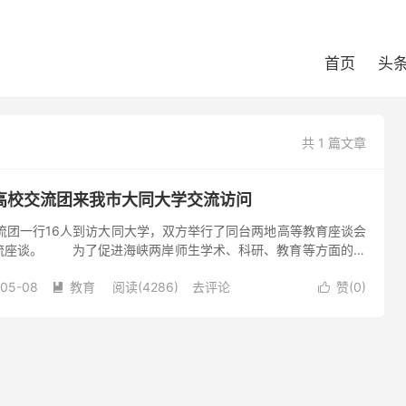
首页
头
共 1 篇文章
高校交流团来我市大同大学交流访问
流团一行16人到访大同大学，双方举行了同台两地高等教育座谈会
流座谈。 为了促进海峡两岸师生学术、科研、教育等方面的交
化的融合和共鸣，由台北大同大学、台湾师范大学等教育界人士组
-05-08
教育
阅读(4286)
去评论
赞(
0
)

