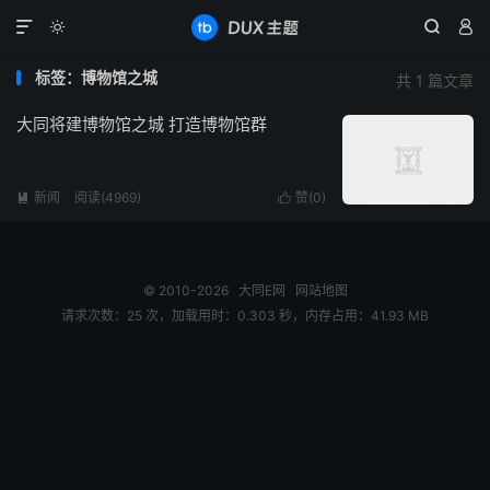




标签：博物馆之城
共 1 篇文章
大同将建博物馆之城 打造博物馆群
新闻
阅读(4969)
赞(
0
)


© 2010-2026
大同E网
网站地图
请求次数：25 次，加载用时：0.303 秒，内存占用：41.93 MB