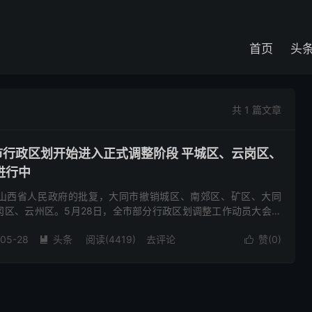
首页
头
共 1 篇文章
市行政区划开始进入正式调整阶段 平城区、云岗区、
进行中
山西省人民政府的批复，大同市撤销城区、南郊区、矿区、大同
冈区、云州区。5月28日，全市部分行政区划调整工作动员大会在
标志着大同市行政区划调整工作进入正式实施阶段。 会议宣读
-05-28
头条
阅读(4419)
去评论
赞(
0
)

