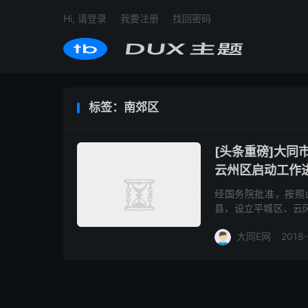
Hi, 请登录
我要注册
找回密码
标签：南郊区
[头条重磅]大同
云州区启动工作
经国务院批准，按照
县，设立平城区、云
御东行政中心召开，
大同E网
2018
了省政府《...