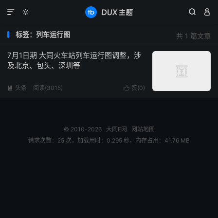




标签：列车运行图
共 1 篇文章
7月1日期 大同火车站列车运行图调整，涉
及北京、包头、深圳等
头条
阅读(3015)
赞(
0
)


© 2010-2026
大同E网
网站地图
请求次数：25 次，加载用时：0.295 秒，内存占用：41.76 MB