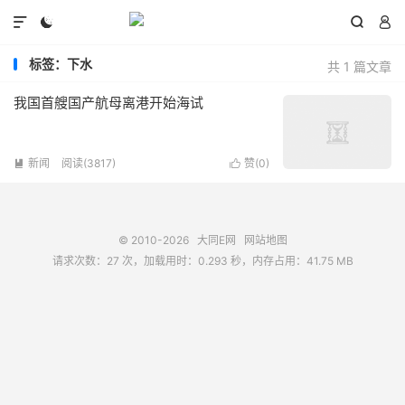




标签：下水
共 1 篇文章
我国首艘国产航母离港开始海试
新闻
阅读(3817)
赞(
0
)


© 2010-2026
大同E网
网站地图
请求次数：27 次，加载用时：0.293 秒，内存占用：41.75 MB